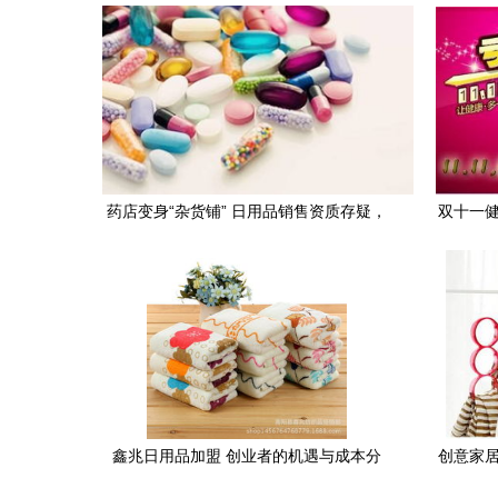
经营范围？
药店变身“杂货铺” 日用品销售资质存疑，
双十一健
套刷医保乱象何解？
鑫兆日用品加盟 创业者的机遇与成本分
创意家居
析，3158创业网助力启航