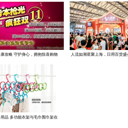
货新选择
康攻略 守护身心，拥抱惊喜购物
人流如潮星聚上海，日用百货盛
季
篇章——第116届中国日用百货
会盛大开幕
用品 多功能衣架与毛巾围巾架在
日用百货批发中的销售潜力