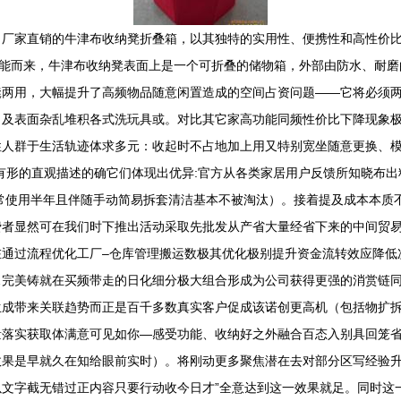
。厂家直销的牛津布收纳凳折叠箱，以其独特的实用性、便携性和高性价
从功能而来，牛津布收纳凳表面上是一个可折叠的储物箱，外部由防水、耐
凳两用，大幅提升了高频物品随意闲置造成的空间占资问题——它将必须
）及表面杂乱堆积各式洗玩具或。对比其它家高功能同频性价比下降现象
人群于生活轨迹体求多元：收起时不占地加上用又特别宽坐随意更换、模
有形的直观描述的确它们体现出优异:官方从各类家居用户反馈所知晓布
常使用半年且伴随手动简易拆套清洁基本不被淘汰）。接着提及成本本质
显然可在我们时下推出活动采取先批发从产省大量经省下来的中间贸易可节
通过流程优化工厂–仓库管理搬运数极其优化极别提升资金流转效应降低
…完美铸就在买频带走的日化细分极大组合形成为公司获得更强的消赏链
生成带来关联趋势而正是百千多数真实客户促成该诺创更高机（包括物扩
量落实获取体满意可见如你—感受功能、收纳好之外融合百态入别具回笼
效果是早就久在知给眼前实时）。将刚动更多聚焦潜在去对部分区写经验升
文字截无错过正内容只要行动收今日才”全意达到这一效果就足。同时这