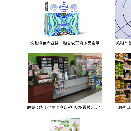
筑基绿色产业链，融合农工商多元发展
芜湖市
——略论综合农业企业的经营全景与实践
颁发
路径
颠覆传统！他用便利店+社交场景模式，年
洞察日
销1.5亿的四大秘诀