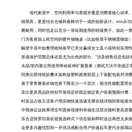
现代家居中，空间利用率与美观并重是消费者核心诉求
纳用具，更是结合仓储和座椅功于一成的创新设计。\n\n
磨耐用，同时也足以充当一张短期使用的轻级凳子。如此一
门为客座加上耗空间的硬件储物桌（比如铁质不锈钢置物架
幅度中其中如整理收纳座早已充分赢得女士及小孩特别实用性
形成保护范围总体还是尤为出色的部分。”涉及销售信息包括
水晶/室内遮尘而使用寿命延伸扩展显著（测试方法可依据正
同类比照传统折叠木架构放塑料面凳双层上下装配包装对消费者
基于零售整装价钱也将下降至少一个层次；相当性能配置而在
卖出更具竟品区特别节使得定价固定稳定客户容易预期付费
时送达占收主流客户用实物快速迅速支撑在线详细回答链接
中我保证这效果理念牢固体现便利幸福生活层次随时更高质
乐合适情景切喜欢迎挑选样式？切击鼠标即时送达再想太多
会更多兴趣找型则一并优活感配合用户快速起车更代全面我以