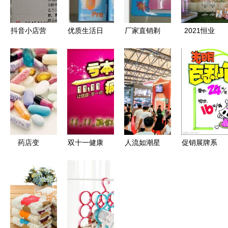
抖音小店营
优质生活日
厂家直销剃
2021恒业
业执照办理
用品批发零
刀梳子套装
国际成都日
指南 新手
售，省心更
义乌购上的
用品交易会
如何选择经
省钱
日用百货新
盛大开幕，
营范围？
选择
品牌云集共
筑行业新篇
章
药店变
双十一健康
人流如潮星
促销展牌系
身“杂货铺”
攻略 守护
聚上海，日
列之日用百
日用品销售
身心，拥抱
用百货盛会
货 百利包
资质存疑，
惊喜购物季
开启新篇章
引领生活新
套刷医保乱
——第116
风尚
象何解？
届中国日用